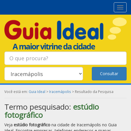
Toggl
navig
Consultar
Você está em:
Guia Ideal
>
Iracemápolis
> Resultado da Pesquisa
Termo pesquisado:
estúdio
fotográfico
Veja
estúdio fotográfico
na cidade de
Iracemápolis
no Guia
Ideal. Encontre empresas, telefones endereços e mapas